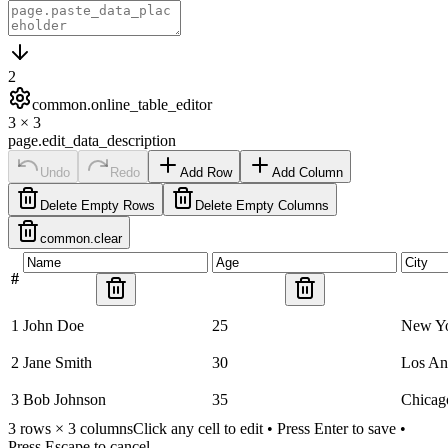
2
common.online_table_editor
3
×
3
page.edit_data_description
Undo
Redo
Add Row
Add Column
Delete Empty Rows
Delete Empty Columns
common.clear
#
1
John Doe
25
New Y
2
Jane Smith
30
Los An
3
Bob Johnson
35
Chicag
3
rows ×
3
columns
Click any cell to edit • Press Enter to save •
Press Escape to cancel