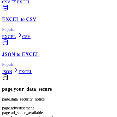
CSV
EXCEL
EXCEL to CSV
Popular
EXCEL
CSV
JSON to EXCEL
Popular
JSON
EXCEL
page.your_data_secure
page.data_security_notice
page.advertisement
page.ad_space_available