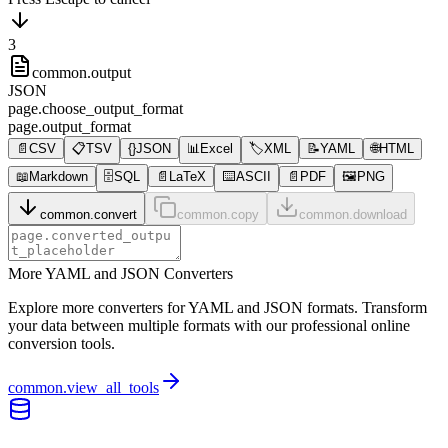
3
common.output
JSON
page.choose_output_format
page.output_format
📄
CSV
📋
TSV
{}
JSON
📊
Excel
🏷️
XML
📝
YAML
🌐
HTML
📖
Markdown
🗄️
SQL
📄
LaTeX
⌨️
ASCII
📄
PDF
🖼️
PNG
common.convert
common.copy
common.download
More YAML and JSON Converters
Explore more converters for YAML and JSON formats. Transform
your data between multiple formats with our professional online
conversion tools.
common.view_all_tools