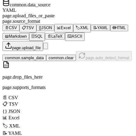
common.data_source
YAML
page.upload_files_or_paste
page.source_format
📄
CSV
📋
TSV
{}
JSON
📊
Excel
🏷️
XML
📝
YAML
🌐
HTML
📖
Markdown
🗄️
SQL
📄
LaTeX
⌨️
ASCII
page.upload_file
common.sample_data
common.clear
page.auto_detect_format
page.drop_files_here
page.supports_formats
📄
CSV
📋
TSV
{}
JSON
📊
Excel
🏷️
XML
📝
YAML