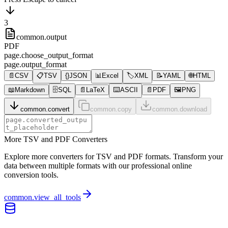
3
common.output
PDF
page.choose_output_format
page.output_format
📄
CSV
📋
TSV
{}
JSON
📊
Excel
🏷️
XML
📝
YAML
🌐
HTML
📖
Markdown
🗄️
SQL
📄
LaTeX
⌨️
ASCII
📄
PDF
🖼️
PNG
common.convert
common.copy
common.download
More TSV and PDF Converters
Explore more converters for TSV and PDF formats. Transform your
data between multiple formats with our professional online
conversion tools.
common.view_all_tools