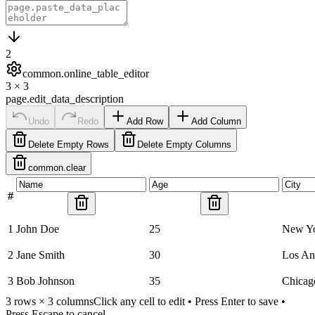
2
common.online_table_editor
3
×
3
page.edit_data_description
Undo
Redo
Add Row
Add Column
Delete Empty Rows
Delete Empty Columns
common.clear
#
1
John Doe
25
New Y
2
Jane Smith
30
Los An
3
Bob Johnson
35
Chicag
3
rows ×
3
columns
Click any cell to edit • Press Enter to save •
Press Escape to cancel