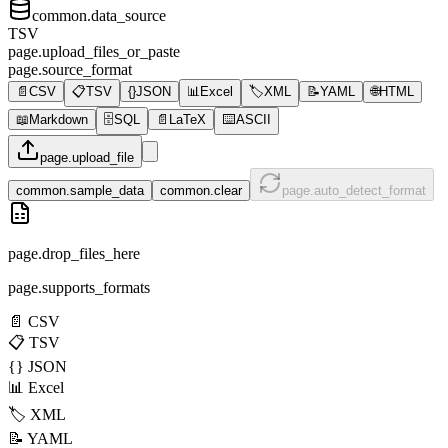
common.data_source
TSV
page.upload_files_or_paste
page.source_format
📄
CSV
📋
TSV
{}
JSON
📊
Excel
🏷️
XML
📝
YAML
🌐
HTML
📖
Markdown
🗄️
SQL
📄
LaTeX
⌨️
ASCII
page.upload_file
common.sample_data
common.clear
page.auto_detect_format
page.drop_files_here
page.supports_formats
📄
CSV
📋
TSV
{}
JSON
📊
Excel
🏷️
XML
📝
YAML