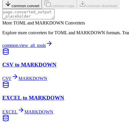
common.convert
common.copy
common.download
More TOML and MARKDOWN Converters
Explore more converters for TOML and MARKDOWN formats. Transform
common.view_all_tools
CSV to MARKDOWN
CSV
MARKDOWN
EXCEL to MARKDOWN
EXCEL
MARKDOWN