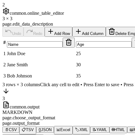
2
common.online_table_editor
3
×
3
page.edit_data_description
Undo
Redo
Add Row
Add Column
Delete Em
#
1
John Doe
25
2
Jane Smith
30
3
Bob Johnson
35
3
rows ×
3
columns
Click any cell to edit • Press Enter to save • Pres
3
common.output
MARKDOWN
page.choose_output_format
page.output_format
📄
CSV
📋
TSV
{}
JSON
📊
Excel
🏷️
XML
📝
YAML
🌐
HTML
📖