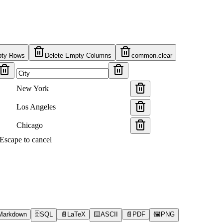
pty Rows
Delete Empty Columns
common.clear
New York
Los Angeles
Chicago
s Escape to cancel
Markdown
🗄️
SQL
📄
LaTeX
⌨️
ASCII
📄
PDF
🖼️
PNG