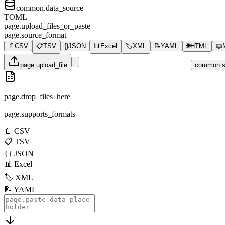
common.data_source
TOML
page.upload_files_or_paste
page.source_format
📄
CSV
📋
TSV
{}
JSON
📊
Excel
🏷️
XML
📝
YAML
🌐
HTML
📖
page.upload_file
common.s
page.drop_files_here
page.supports_formats
📄
CSV
📋
TSV
{}
JSON
📊
Excel
🏷️
XML
📝
YAML