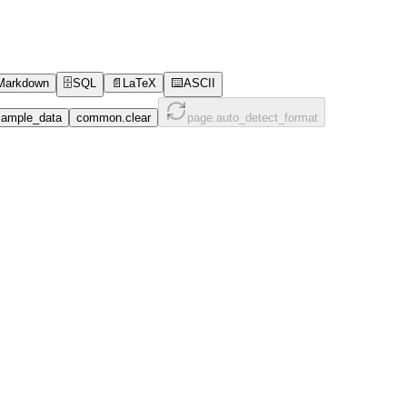
Markdown
🗄️
SQL
📄
LaTeX
⌨️
ASCII
ample_data
common.clear
page.auto_detect_format