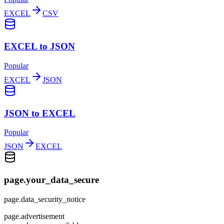
EXCEL
CSV
EXCEL to JSON
Popular
EXCEL
JSON
JSON to EXCEL
Popular
JSON
EXCEL
page.your_data_secure
page.data_security_notice
page.advertisement