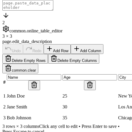
2
common.online_table_editor
3
×
3
page.edit_data_description
Undo
Redo
Add Row
Add Column
Delete Empty Rows
Delete Empty Columns
common.clear
#
1
John Doe
25
New Y
2
Jane Smith
30
Los An
3
Bob Johnson
35
Chicag
3
rows ×
3
columns
Click any cell to edit • Press Enter to save •
Press Escape to cancel