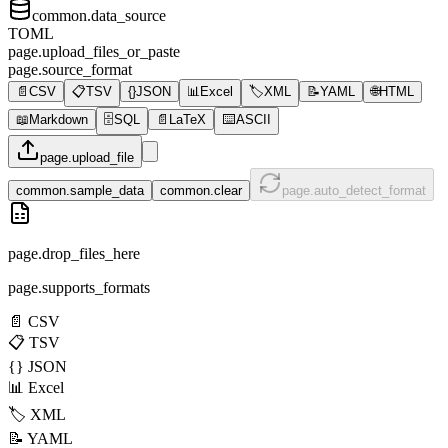
common.data_source
TOML
page.upload_files_or_paste
page.source_format
📄
CSV
📋
TSV
{}
JSON
📊
Excel
🏷️
XML
📝
YAML
🌐
HTML
📖
Markdown
🗄️
SQL
📄
LaTeX
⌨️
ASCII
page.upload_file
common.sample_data
common.clear
page.auto_detect_format
page.drop_files_here
page.supports_formats
📄
CSV
📋
TSV
{}
JSON
📊
Excel
🏷️
XML
📝
YAML