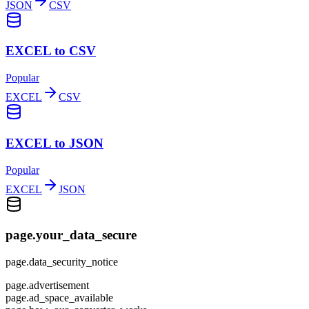
JSON
CSV
EXCEL to CSV
Popular
EXCEL
CSV
EXCEL to JSON
Popular
EXCEL
JSON
page.your_data_secure
page.data_security_notice
page.advertisement
page.ad_space_available