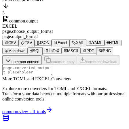
3
common.output
EXCEL
page.choose_output_format
page.output_format
📄
CSV
📋
TSV
{}
JSON
📊
Excel
🏷️
XML
📝
YAML
🌐
HTML
📖
Markdown
🗄️
SQL
📄
LaTeX
⌨️
ASCII
📄
PDF
🖼️
PNG
common.convert
common.copy
common.download
More TOML and EXCEL Converters
Explore more converters for TOML and EXCEL formats.
Transform your data between multiple formats with our professional
online conversion tools.
common.view_all_tools