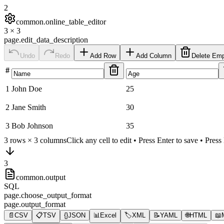
2
common.online_table_editor
3
×
3
page.edit_data_description
Undo
Redo
Add Row
Add Column
Delete Em
#
1
John Doe
25
2
Jane Smith
30
3
Bob Johnson
35
3
rows ×
3
columns
Click any cell to edit • Press Enter to save • Pres
3
common.output
SQL
page.choose_output_format
page.output_format
📄
CSV
📋
TSV
{}
JSON
📊
Excel
🏷️
XML
📝
YAML
🌐
HTML
📖