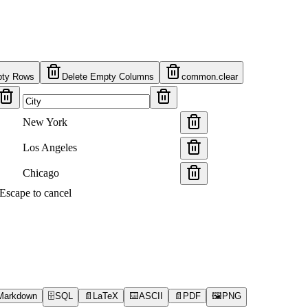
pty Rows
Delete Empty Columns
common.clear
New York
Los Angeles
Chicago
s Escape to cancel
Markdown
🗄️
SQL
📄
LaTeX
⌨️
ASCII
📄
PDF
🖼️
PNG