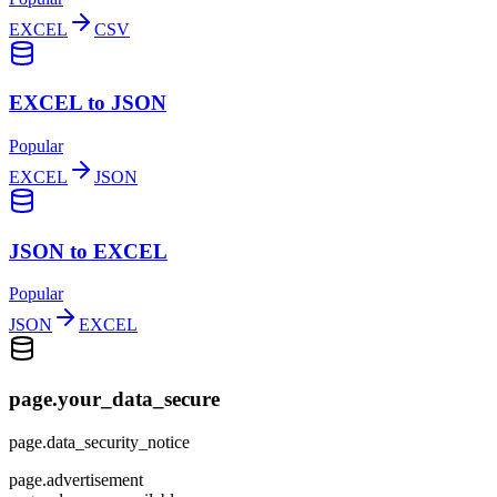
EXCEL
CSV
EXCEL to JSON
Popular
EXCEL
JSON
JSON to EXCEL
Popular
JSON
EXCEL
page.your_data_secure
page.data_security_notice
page.advertisement