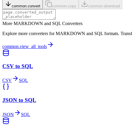
common.convert
common.copy
common.download
More MARKDOWN and SQL Converters
Explore more converters for MARKDOWN and SQL formats. Transform 
common.view_all_tools
CSV to SQL
CSV
SQL
JSON to SQL
JSON
SQL