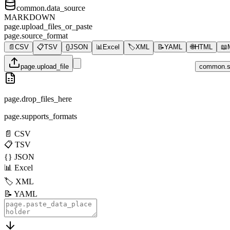
common.data_source
MARKDOWN
page.upload_files_or_paste
page.source_format
📄
CSV
📋
TSV
{}
JSON
📊
Excel
🏷️
XML
📝
YAML
🌐
HTML
📖
page.upload_file
common.s
page.drop_files_here
page.supports_formats
📄
CSV
📋
TSV
{}
JSON
📊
Excel
🏷️
XML
📝
YAML