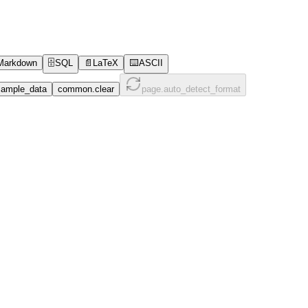
Markdown
🗄️
SQL
📄
LaTeX
⌨️
ASCII
ample_data
common.clear
page.auto_detect_format