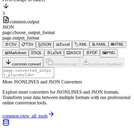
3
common.output
JSON
page.choose_output_format
page.output_format
📄
CSV
📋
TSV
{}
JSON
📊
Excel
🏷️
XML
📝
YAML
🌐
HTML
📖
Markdown
🗄️
SQL
📄
LaTeX
⌨️
ASCII
📄
PDF
🖼️
PNG
common.convert
common.copy
common.download
More JSONLINES and JSON Converters
Explore more converters for JSONLINES and JSON formats.
Transform your data between multiple formats with our professional
online conversion tools.
common.view_all_tools