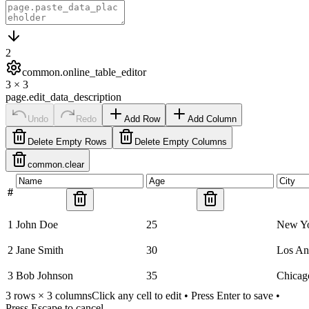
2
common.online_table_editor
3
×
3
page.edit_data_description
Undo
Redo
Add Row
Add Column
Delete Empty Rows
Delete Empty Columns
common.clear
#
1
John Doe
25
New Y
2
Jane Smith
30
Los An
3
Bob Johnson
35
Chicag
3
rows ×
3
columns
Click any cell to edit • Press Enter to save •
Press Escape to cancel