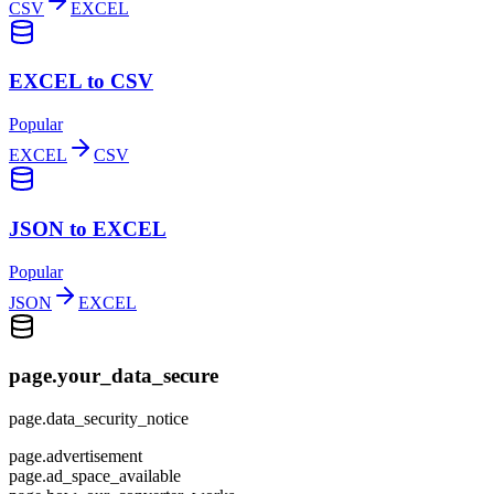
CSV
EXCEL
EXCEL to CSV
Popular
EXCEL
CSV
JSON to EXCEL
Popular
JSON
EXCEL
page.your_data_secure
page.data_security_notice
page.advertisement
page.ad_space_available