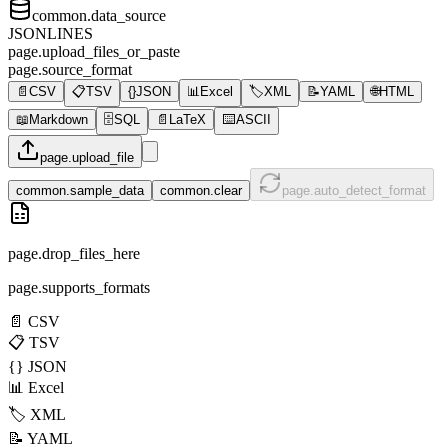
common.data_source
JSONLINES
page.upload_files_or_paste
page.source_format
📄
CSV
📋
TSV
{}
JSON
📊
Excel
🏷️
XML
📝
YAML
🌐
HTML
📖
Markdown
🗄️
SQL
📄
LaTeX
⌨️
ASCII
page.upload_file
common.sample_data
common.clear
page.auto_detect_format
page.drop_files_here
page.supports_formats
📄
CSV
📋
TSV
{}
JSON
📊
Excel
🏷️
XML
📝
YAML