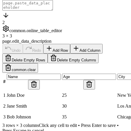
2
common.online_table_editor
3
×
3
page.edit_data_description
Undo
Redo
Add Row
Add Column
Delete Empty Rows
Delete Empty Columns
common.clear
#
1
John Doe
25
New Y
2
Jane Smith
30
Los An
3
Bob Johnson
35
Chicag
3
rows ×
3
columns
Click any cell to edit • Press Enter to save •
Press Escape to cancel