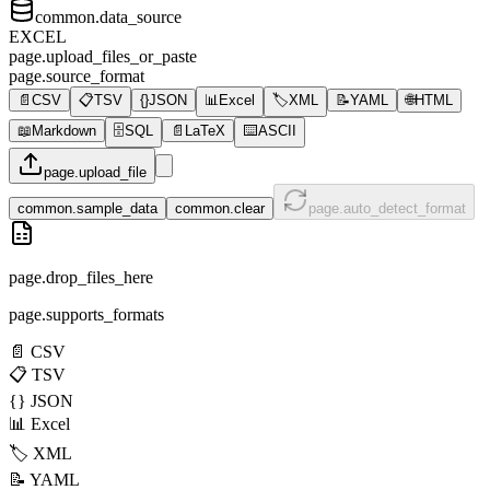
common.data_source
EXCEL
page.upload_files_or_paste
page.source_format
📄
CSV
📋
TSV
{}
JSON
📊
Excel
🏷️
XML
📝
YAML
🌐
HTML
📖
Markdown
🗄️
SQL
📄
LaTeX
⌨️
ASCII
page.upload_file
common.sample_data
common.clear
page.auto_detect_format
page.drop_files_here
page.supports_formats
📄
CSV
📋
TSV
{}
JSON
📊
Excel
🏷️
XML
📝
YAML