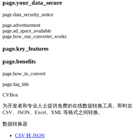
page.your_data_secure
page.data_security_notice
page.advertisement
page.ad_space_available
page.how_our_converter_works
page.key_features
page.benefits
page.how_to_convert
page.faq_title
CVBox
为开发者和专业人士提供免费的在线数据转换工具。即时在
CSV、JSON、Excel、XML 等格式之间转换。
数据转换器
CSV 转 JSON