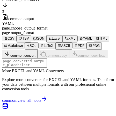
3
common.output
YAML
page.choose_output_format
page.output_format
📄
CSV
📋
TSV
{}
JSON
📊
Excel
🏷️
XML
📝
YAML
🌐
HTML
📖
Markdown
🗄️
SQL
📄
LaTeX
⌨️
ASCII
📄
PDF
🖼️
PNG
common.convert
common.copy
common.download
More EXCEL and YAML Converters
Explore more converters for EXCEL and YAML formats. Transform
your data between multiple formats with our professional online
conversion tools.
common.view_all_tools